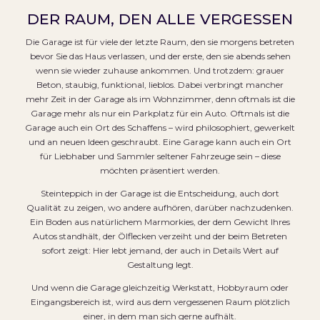
DER RAUM, DEN ALLE VERGESSEN
Die Garage ist für viele der letzte Raum, den sie morgens betreten
bevor Sie das Haus verlassen, und der erste, den sie abends sehen
wenn sie wieder zuhause ankommen. Und trotzdem: grauer
Beton, staubig, funktional, lieblos. Dabei verbringt mancher
mehr Zeit in der Garage als im Wohnzimmer, denn oftmals ist die
Garage mehr als nur ein Parkplatz für ein Auto. Oftmals ist die
Garage auch ein Ort des Schaffens – wird philosophiert, gewerkelt
und an neuen Ideen geschraubt. Eine Garage kann auch ein Ort
für Liebhaber und Sammler seltener Fahrzeuge sein – diese
möchten präsentiert werden.
Steinteppich in der Garage ist die Entscheidung, auch dort
Qualität zu zeigen, wo andere aufhören, darüber nachzudenken.
Ein Boden aus natürlichem Marmorkies, der dem Gewicht Ihres
Autos standhält, der Ölflecken verzeiht und der beim Betreten
sofort zeigt: Hier lebt jemand, der auch in Details Wert auf
Gestaltung legt.
Und wenn die Garage gleichzeitig Werkstatt, Hobbyraum oder
Eingangsbereich ist, wird aus dem vergessenen Raum plötzlich
einer, in dem man sich gerne aufhält.