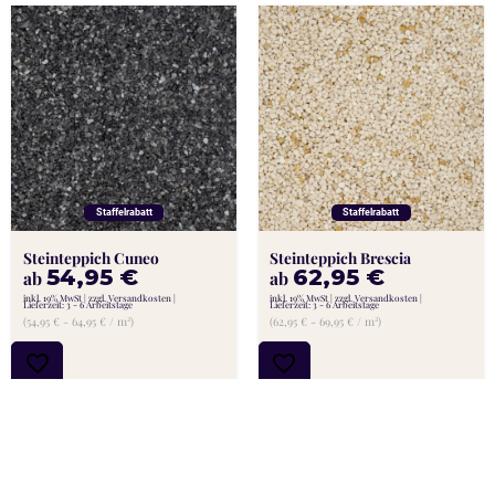
Staffelrabatt
Staffelrabatt
Steinteppich Cuneo
Steinteppich Brescia
54,95
€
62,95
€
ab
ab
inkl. 19% MwSt
zzgl. Versandkosten
inkl. 19% MwSt
zzgl. Versandkosten
Lieferzeit: 3 - 6 Arbeitstage
Lieferzeit: 3 - 6 Arbeitstage
(54,95 € - 64,95 € / m²)
(62,95 € - 69,95 € / m²)