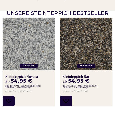
UNSERE STEINTEPPICH BESTSELLER
Staffelrabatt
Staffelrabatt
Steinteppich Novara
Steinteppich Bari
54,95
€
54,95
€
ab
ab
inkl. 19% MwSt
zzgl. Versandkosten
inkl. 19% MwSt
zzgl. Versandkosten
Lieferzeit: 3 - 6 Arbeitstage
Lieferzeit: 3 - 6 Arbeitstage
(54,95 € - 64,95 € / m²)
(54,95 € - 64,95 € / m²)