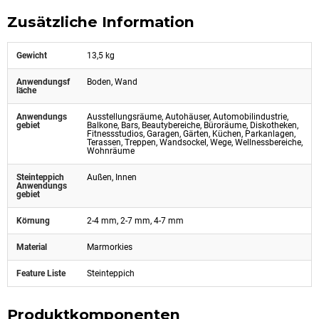
Zusätzliche Information
Gewicht
13,5 kg
Anwendungsf
Boden, Wand
läche
Anwendungs
Ausstellungsräume, Autohäuser, Automobilindustrie,
gebiet
Balkone, Bars, Beautybereiche, Büroräume, Diskotheken,
Fitnessstudios, Garagen, Gärten, Küchen, Parkanlagen,
Terassen, Treppen, Wandsockel, Wege, Wellnessbereiche,
Wohnräume
Steinteppich
Außen, Innen
Anwendungs
gebiet
Körnung
2-4 mm, 2-7 mm, 4-7 mm
Material
Marmorkies
Feature Liste
Steinteppich
Produktkomponenten