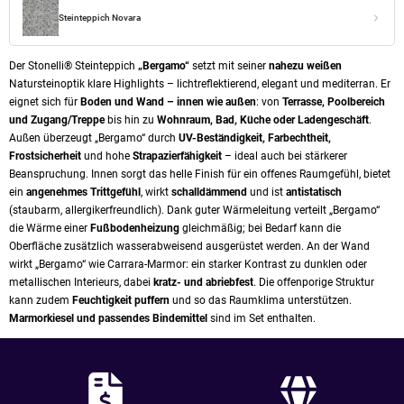
Steinteppich Novara
Der Stonelli® Steinteppich
„Bergamo“
setzt mit seiner
nahezu weißen
Natursteinoptik klare Highlights – lichtreflektierend, elegant und mediterran. Er
eignet sich für
Boden und Wand – innen wie außen
: von
Terrasse, Poolbereich
und Zugang/Treppe
bis hin zu
Wohnraum, Bad, Küche oder Ladengeschäft
.
Außen überzeugt „Bergamo“ durch
UV-Beständigkeit, Farbechtheit,
Frostsicherheit
und hohe
Strapazierfähigkeit
– ideal auch bei stärkerer
Beanspruchung. Innen sorgt das helle Finish für ein offenes Raumgefühl, bietet
ein
angenehmes Trittgefühl
, wirkt
schalldämmend
und ist
antistatisch
(staubarm, allergikerfreundlich). Dank guter Wärmeleitung verteilt „Bergamo“
die Wärme einer
Fußbodenheizung
gleichmäßig; bei Bedarf kann die
Oberfläche zusätzlich wasserabweisend ausgerüstet werden. An der Wand
wirkt „Bergamo“ wie Carrara-Marmor: ein starker Kontrast zu dunklen oder
metallischen Interieurs, dabei
kratz- und abriebfest
. Die offenporige Struktur
kann zudem
Feuchtigkeit puffern
und so das Raumklima unterstützen.
Marmorkiesel und passendes Bindemittel
sind im Set enthalten.