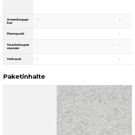
Anwendungsge
-
-
biet
Flammpunkt
-
-
Verarbeitungste
-
-
mperatur
Verbrauch
-
-
Paketinhalte