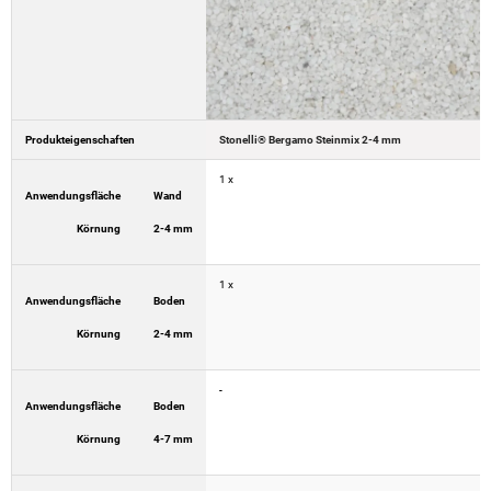
Produkteigenschaften
Stonelli® Bergamo Steinmix 2-4 mm
1 x
Anwendungsfläche
Wand
Körnung
2-4 mm
1 x
Anwendungsfläche
Boden
Körnung
2-4 mm
-
Anwendungsfläche
Boden
Körnung
4-7 mm