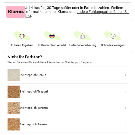
Jetzt kaufen, 30 Tage später oder in Raten bezahlen. Weitere
Informationen über Klarna und
andere Zahlungsarten finden Sie
hier
.
In Italien Abgebaut
In Deutschland veredelt
Einfache Verarbeitung
Schnelles Verlegen
Nicht Ihr Farbton?
Werfen Sie einen Blick auf diese Alternativen zu Steinteppich Bergamo:
Steinteppich Genua
Steinteppich Trapani
Steinteppich Teramo
Steinteppich Savona