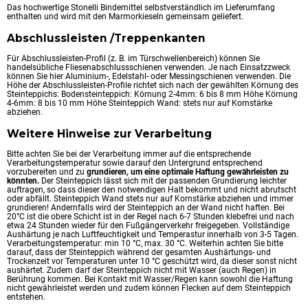
Das hochwertige Stonelli Bindemittel selbstverständlich im Lieferumfang
enthalten und wird mit den Marmorkieseln gemeinsam geliefert.
Abschlussleisten /Treppenkanten
Für Abschlussleisten-Profil (z. B. im Türschwellenbereich) können Sie
handelsübliche Fliesenabschlussschienen verwenden. Je nach Einsatzzweck
können Sie hier Aluminium-, Edelstahl- oder Messingschienen verwenden. Die
Höhe der Abschlussleisten-Profile richtet sich nach der gewählten Körnung des
Steinteppichs: Bodensteinteppich: Körnung 2-4mm: 6 bis 8 mm Höhe Körnung
4-6mm: 8 bis 10 mm Höhe Steinteppich Wand: stets nur auf Kornstärke
abziehen.
Weitere Hinweise zur Verarbeitung
Bitte achten Sie bei der Verarbeitung immer auf die entsprechende
Verarbeitungstemperatur sowie darauf den Untergrund entsprechend
vorzubereiten und zu
grundieren, um eine optimale Haftung gewährleisten zu
könnten.
Der Steinteppich lässt sich mit der passenden Grundierung leichter
auftragen, so dass dieser den notwendigen Halt bekommt und nicht abrutscht
oder abfällt. Steinteppich Wand stets nur auf Kornstärke abziehen und immer
grundieren! Andernfalls wird der Steinteppich an der Wand nicht haften. Bei
20°C ist die obere Schicht ist in der Regel nach 6-7 Stunden klebefrei und nach
etwa 24 Stunden wieder für den Fußgängerverkehr freigegeben. Vollständige
Aushärtung je nach Luftfeuchtigkeit und Temperastur innerhalb von 3-5 Tagen.
Verarbeitungstemperatur: min 10 °C, max. 30 °C. Weiterhin achten Sie bitte
darauf, dass der Steinteppich während der gesamten Aushärtungs- und
Trockenzeit vor Temperaturen unter 10 °C geschützt wird, da dieser sonst nicht
aushärtet. Zudem darf der Steinteppich nicht mit Wasser (auch Regen) in
Berührung kommen. Bei Kontakt mit Wasser/Regen kann sowohl die Haftung
nicht gewährleistet werden und zudem können Flecken auf dem Steinteppich
entstehen.