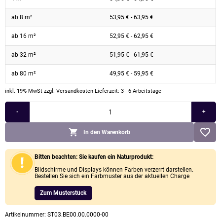
ab 8 m²
53,95
€
-
63,95
€
ab 16 m²
52,95
€
-
62,95
€
ab 32 m²
51,95
€
-
61,95
€
ab 80 m²
49,95
€
-
59,95
€
inkl. 19% MwSt
zzgl. Versandkosten
Lieferzeit: 3 - 6 Arbeitstage
-
+
In den Warenkorb
Bitten beachten: Sie kaufen ein Naturprodukt:
Bildschirme und Displays können Farben verzerrt darstellen.
Bestellen Sie sich ein Farbmuster aus der aktuellen Charge
Zum Musterstück
Artikelnummer:
ST03.BE00.00.0000-00