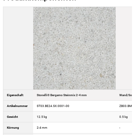
Eigenschaft
Stonelli® Bergamo Steinmix 2-4 mm
Wand/Socke
Artikelnummer
ST03.BE24.SX.0001-00
ZB03.BMWA
Gewicht
12.5 kg
0.5 kg
Körnung
2-4 mm
-