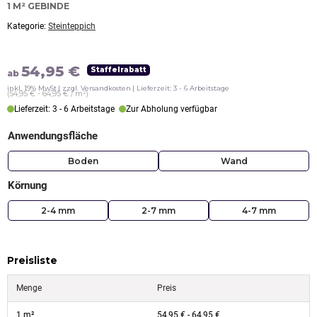
1 M² GEBINDE
Kategorie:
Steinteppich
54,95
€
Staffelrabatt
ab
inkl. 19% MwSt
zzgl. Versandkosten
Lieferzeit: 3 - 6 Arbeitstage
(54,95 € - 64,95 € / m²)
Lieferzeit: 3 - 6 Arbeitstage
Zur Abholung verfügbar
Anwendungsfläche
Boden
Wand
Körnung
2-4 mm
2-7 mm
4-7 mm
Preisliste
Menge
Preis
1 m²
54,95
€
-
64,95
€