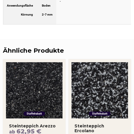
-
Anwendungsfläche
Boden
Körnung
2-7 mm
Ähnliche Produkte
Staffelrabatt
Staffelrabatt
Steinteppich Arezzo
Steinteppich
62,95
€
Ercolano
ab