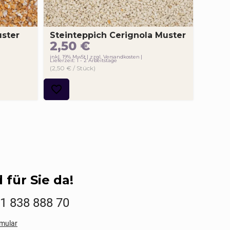
uster
Steinteppich Cerignola Muster
2,50
€
inkl. 19% MwSt
zzgl. Versandkosten
Lieferzeit: 1 - 2 Arbeitstage
(2,50 € / Stück)
 für Sie da!
01 838 888 70
mular