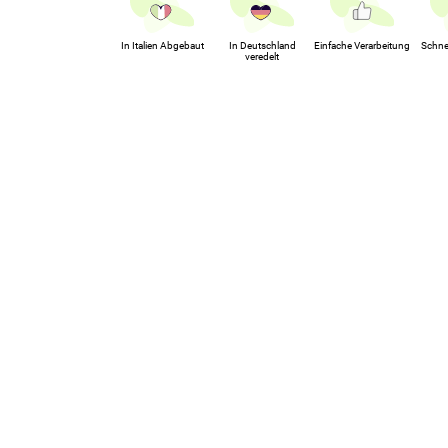
In Italien Abgebaut
In Deutschland
Einfache Verarbeitung
Schne
veredelt