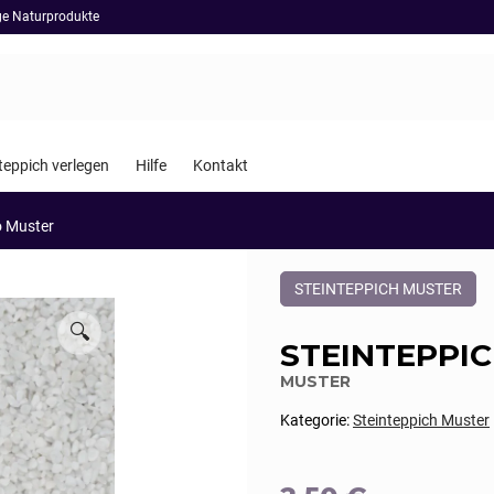
ige Naturprodukte
teppich verlegen
Hilfe
Kontakt
o Muster
Dieses
STEINTEPPICH MUSTER
Produkt
ist
🔍
Kategorisiert
STEINTEPPI
als:
Steinteppich
MUSTER
Muster
Kategorie:
Steinteppich Muster