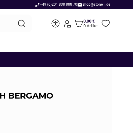
+49 (0)201 838 888 70
shop@stonelli.de
0,00
€
0 Artikel
CH BERGAMO