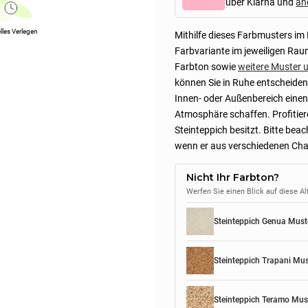
über Klarna und
an
lles Verlegen
Mithilfe dieses Farbmusters im
Farbvariante im jeweiligen Rau
Farbton sowie
weitere Muster 
können Sie in Ruhe entscheiden,
Innen- oder Außenbereich einen
Atmosphäre schaffen. Profitiere
Steinteppich besitzt. Bitte bea
wenn er aus verschiedenen Ch
Nicht Ihr Farbton?
Werfen Sie einen Blick auf diese A
Steinteppich Genua Must
Steinteppich Trapani Mus
Steinteppich Teramo Mus