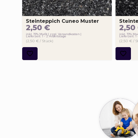
Steinteppich Cuneo Muster
Steint
2,50
€
2,50
inkl. 19% MwSt
zzgl. Versandkosten
inkl. 19% Mw
Lieferzeit: 1 - 2 Arbeitstage
Lieferzeit: 1
(2,50 € / Stück)
(2,50 € / 