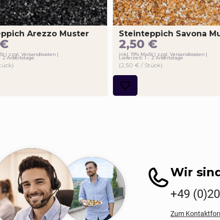
eppich Arezzo Muster
Steinteppich Savona M
€
2,50
€
St
zzgl. Versandkosten
inkl. 19% MwSt
zzgl. Versandkosten
 - 2 Arbeitstage
Lieferzeit: 1 - 2 Arbeitstage
Stück)
(2,50 € / Stück)
Wir sind
+49 (0)2
Zum Kontaktfor