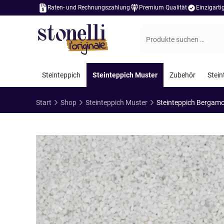
Raten- und Rechnungszahlung
Premium Qualität
Einzigart
Suchen
nach:
Steinteppich
Steinteppich Muster
Zubehör
Stein
Start
Shop
Steinteppich Muster
Steinteppich Bergam