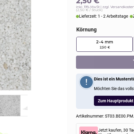
2,50
€
inkl. 19% MwSt
zzgl. Versandkoste
(2,50 € / Stück)
Lieferzeit: 1 - 2 Arbeitstage
Körnung
2-4 mm
2,50 €
Steinteppich
Bergamo
(Muster)
Menge
Dies ist ein Musterst
Möchten Sie das volls
Zum Hauptprodukt
Artikelnummer:
ST03.BE00.PM
Jetzt kaufen, 30 Ta