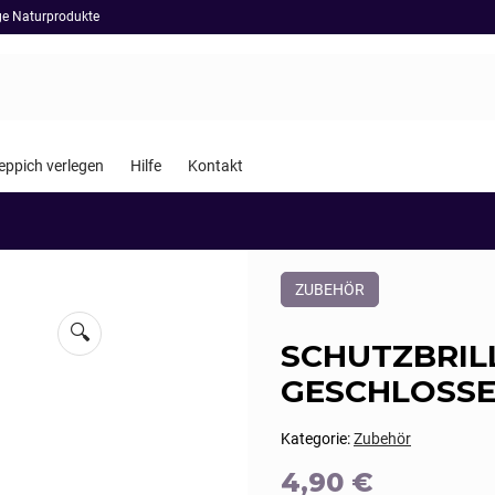
ige Naturprodukte
eppich verlegen
Hilfe
Kontakt
Dieses
ZUBEHÖR
Produkt
ist
🔍
Kategorisiert
SCHUTZBRILL
als:
Zubehör
GESCHLOSS
Kategorie:
Zubehör
4,90
€