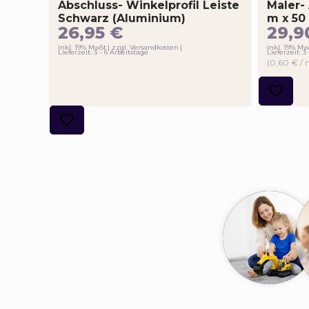
Abschluss- Winkelprofil Leiste
Maler-
Schwarz (Aluminium)
m x 50
26,95
€
29,
inkl. 19% MwSt
zzgl. Versandkosten
inkl. 19% Mw
Lieferzeit: 3 - 6 Arbeitstage
Lieferzeit: 3
(0,60 € / 