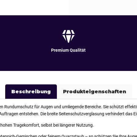
Premium Qualität
Beschreibung
Produkteigenschaften
alen Rundumschutz für Augen und umliegende Bereiche. Sie schützt effekt
ftragen entstehen. Die breite Seitenschutzverglasung verhindert das Ein
 hohen Tragekomfort, selbst bei längerer Nutzung.
 Steinteppich-Gemischen oder feinem Quarzstaub – so schützen Sie Ihre Au