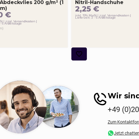
 Abdeckvlies 200 g/m² (1
Nitril-Handschuhe
2,25
€
 m)
90
€
inkl. 19% MwSt
zzgl. Versandkosten
Lieferzeit: 3 - 6 Arbeitstage
St
zzgl. Versandkosten
 - 6 Arbeitstage
m)
Wir sind
+49 (0)2
Zum Kontaktfor
Jetzt chatte