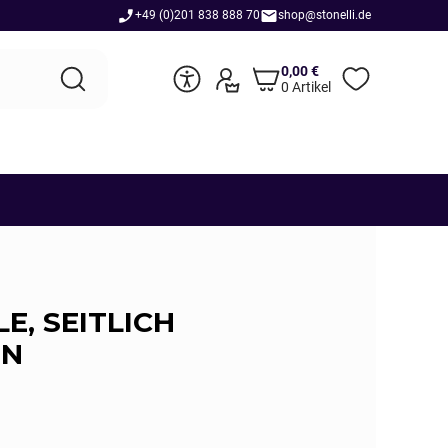
+49 (0)201 838 888 70
shop@stonelli.de
0,00
€
0 Artikel
E, SEITLICH
EN