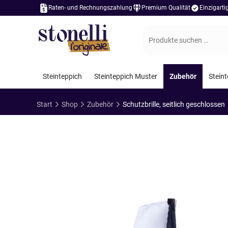
Raten- und Rechnungszahlung
Premium Qualität
Einzigart
Suchen
nach:
Steinteppich
Steinteppich Muster
Zubehör
Steint
Start
Shop
Zubehör
Schutzbrille, seitlich geschlossen