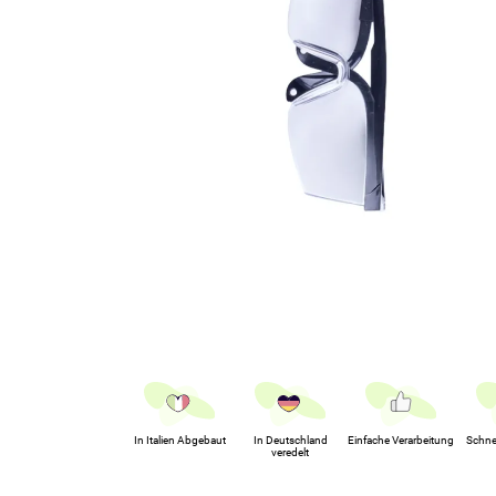
In Italien Abgebaut
In Deutschland
Einfache Verarbeitung
Schne
veredelt