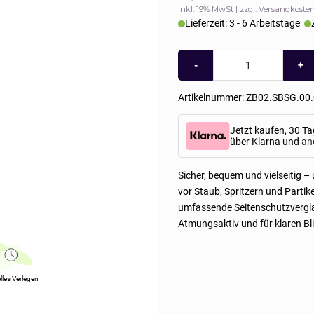
inkl. 19% MwSt
zzgl. Versandkoste
Lieferzeit: 3 - 6 Arbeitstage
Schutzbrille,
-
+
seitlich
geschlossen
Menge
Artikelnummer:
ZB02.SBSG.00.
Jetzt kaufen, 30 Ta
über Klarna und
an
Sicher, bequem und vielseitig –
vor Staub, Spritzern und Partik
umfassende Seitenschutzvergl
Atmungsaktiv und für klaren Blic
lles Verlegen