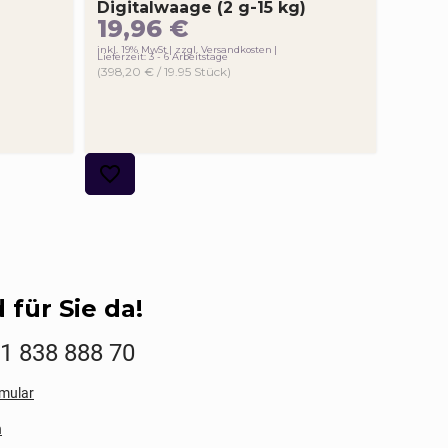
Digitalwaage (2 g-15 kg)
19,96
€
inkl. 19% MwSt
zzgl. Versandkosten
Lieferzeit: 3 - 6 Arbeitstage
(398,20 € / 19.95 Stück)
 für Sie da!
01 838 888 70
mular
n