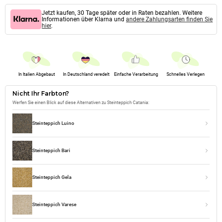
Jetzt kaufen, 30 Tage später oder in Raten bezahlen. Weitere
Informationen über Klarna und
andere Zahlungsarten finden Sie
hier
.
In Italien Abgebaut
In Deutschland veredelt
Einfache Verarbeitung
Schnelles Verlegen
Nicht Ihr Farbton?
Werfen Sie einen Blick auf diese Alternativen zu Steinteppich Catania:
Steinteppich Luino
Steinteppich Bari
Steinteppich Gela
Steinteppich Varese