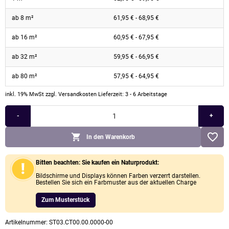
ab 8 m²
61,95
€
-
68,95
€
ab 16 m²
60,95
€
-
67,95
€
ab 32 m²
59,95
€
-
66,95
€
ab 80 m²
57,95
€
-
64,95
€
inkl. 19% MwSt
zzgl. Versandkosten
Lieferzeit: 3 - 6 Arbeitstage
-
+
In den Warenkorb
Bitten beachten: Sie kaufen ein Naturprodukt:
Bildschirme und Displays können Farben verzerrt darstellen.
Bestellen Sie sich ein Farbmuster aus der aktuellen Charge
Zum Musterstück
Artikelnummer:
ST03.CT00.00.0000-00