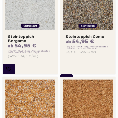
Staffelrabatt
Staffelrabatt
Steinteppich
Steinteppich Como
54,95
€
Bergamo
ab
54,95
€
ab
inkl. 19% MwSt
zzgl. Versandkosten
Lieferzeit: 3 - 6 Arbeitstage
inkl. 19% MwSt
zzgl. Versandkosten
(54,95 € - 64,95 € / m²)
Lieferzeit: 3 - 6 Arbeitstage
(54,95 € - 64,95 € / m²)