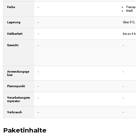
Farbe
-
Transpar
Weiß
Lagerung
-
Über 5˚C, Id
Haltbarkeit
-
bis zu 6 Mo
Gewicht
-
-
Anwendungsge
-
-
biet
Flammpunkt
-
-
Verarbeitungste
-
-
mperatur
Verbrauch
-
-
Paketinhalte