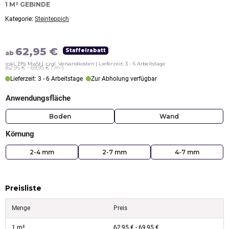
1 M² GEBINDE
Kategorie:
Steinteppich
62,95
€
Staffelrabatt
ab
inkl. 19% MwSt
zzgl. Versandkosten
Lieferzeit: 3 - 6 Arbeitstage
(62,95 € - 69,95 € / m²)
Lieferzeit: 3 - 6 Arbeitstage
Zur Abholung verfügbar
Anwendungsfläche
Boden
Wand
Körnung
2-4 mm
2-7 mm
4-7 mm
Preisliste
Menge
Preis
1 m²
62,95
€
-
69,95
€