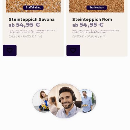
Staffelrabatt
Staffelrabatt
Steinteppich Savona
Steinteppich Rom
54,95
€
54,95
€
ab
ab
inkl. 19% MwSt
zzgl. Versandkosten
inkl. 19% MwSt
zzgl. Versandkosten
Lieferzeit: 3 - 6 Arbeitstage
Lieferzeit: 3 - 6 Arbeitstage
(54,95 € - 64,95 € / m²)
(54,95 € - 64,95 € / m²)