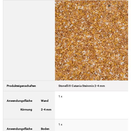
Produkteigenschaften
Stonelli® Catania Steinmix 2-4 mm
1 x
Anwendungsfläche
Wand
Körnung
2-4 mm
1 x
Anwendungsfläche
Boden