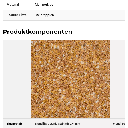
Material
Marmorkies
Feature Liste
Steinteppich
Produktkomponenten
Eigenschaft
Stonelli® Catania Steinmix 2-4 mm
Wand/Socke