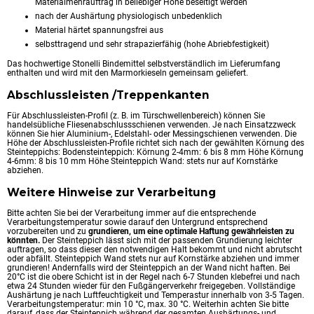
Materialmehrauftrag in beliebiger Höhe beseitigt werden
nach der Aushärtung physiologisch unbedenklich
Material härtet spannungsfrei aus
selbsttragend und sehr strapazierfähig (hohe Abriebfestigkeit)
Das hochwertige Stonelli Bindemittel selbstverständlich im Lieferumfang
enthalten und wird mit den Marmorkieseln gemeinsam geliefert.
Abschlussleisten /Treppenkanten
Für Abschlussleisten-Profil (z. B. im Türschwellenbereich) können Sie
handelsübliche Fliesenabschlussschienen verwenden. Je nach Einsatzzweck
können Sie hier Aluminium-, Edelstahl- oder Messingschienen verwenden. Die
Höhe der Abschlussleisten-Profile richtet sich nach der gewählten Körnung des
Steinteppichs: Bodensteinteppich: Körnung 2-4mm: 6 bis 8 mm Höhe Körnung
4-6mm: 8 bis 10 mm Höhe Steinteppich Wand: stets nur auf Kornstärke
abziehen.
Weitere Hinweise zur Verarbeitung
Bitte achten Sie bei der Verarbeitung immer auf die entsprechende
Verarbeitungstemperatur sowie darauf den Untergrund entsprechend
vorzubereiten und zu
grundieren, um eine optimale Haftung gewährleisten zu
könnten.
Der Steinteppich lässt sich mit der passenden Grundierung leichter
auftragen, so dass dieser den notwendigen Halt bekommt und nicht abrutscht
oder abfällt. Steinteppich Wand stets nur auf Kornstärke abziehen und immer
grundieren! Andernfalls wird der Steinteppich an der Wand nicht haften. Bei
20°C ist die obere Schicht ist in der Regel nach 6-7 Stunden klebefrei und nach
etwa 24 Stunden wieder für den Fußgängerverkehr freigegeben. Vollständige
Aushärtung je nach Luftfeuchtigkeit und Temperastur innerhalb von 3-5 Tagen.
Verarbeitungstemperatur: min 10 °C, max. 30 °C. Weiterhin achten Sie bitte
darauf, dass der Steinteppich während der gesamten Aushärtungs- und