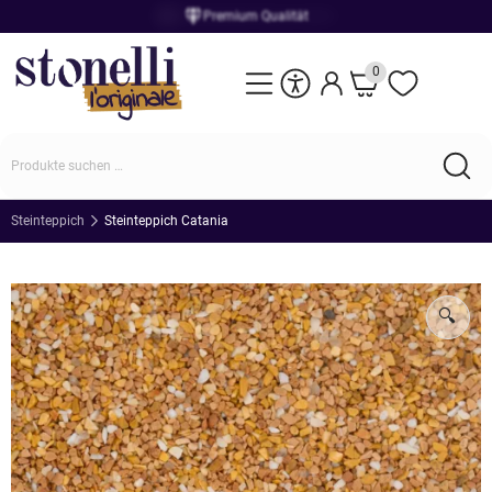
Einzigartige Naturprodukte
0
Steinteppich
Steinteppich Catania
🔍