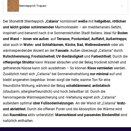
Steinteppich Trapani
Der Stonelli® Steinteppich
„Catania“
kombiniert
weiße
mit
hellgelben, rötlichen
und leicht golden schimmernden
Marmorkieseln – ein mediterraners Gefühl,
inspiriert und benannt nach d er Sonnenreichsten Stadt Italiens. Ideal für
Boden
und Wand – innen wie außen
: auf
Terrasse, Poolumlauf, Auffahrt, Außentreppe
,
aber auch in
Wohn- und Schlafräumen, Küche, Bad, Wellnessbereich
oder als
wärmespendender Akzent an der
Fassade
. Außen überzeugt „Catania“ durch
Rutschhemmung
,
Frostsicherheit
,
UV-Beständigkeit
und
Farbechtheit
; Durch die
offenporige Struktur
kann Wasser ablaufen und der Belag trocknet schnell und
gefrierende Nässe kann sich ausdehnen – So können
Risse vermieden
werden.
Zusätzlich heizt sich „Catania“ bei Sonneneinstrahlung
nur minimal
auf und
bleibt angenehm begehbar. Innen sorgt der helle, warme Ton für eine
freundliche Wirkung, während der Belag
schalldämmend
,
antistatisch
(staubarm, allergikerfreundlich) und hoch belastbar ist. Durch die
hervorragende Wärmespeicherung und -Verteilung eignet sich „Catania“
außerdem optimal
über Fußbodenheizungen
. An der Wand ist „Catania“
kratz-
und abriebfest.
Durch die offenen Poren und die Absorption der Wärme wird
das
Raumklima
aktiv unterstützt.
Marmorkiesel und passendes Bindemittel
sind
natürlich enthalten.