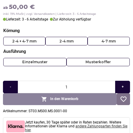
50,00
€
ab
inkl. 19% MwSt
zzgl. Versandkosten
Lieferzeit: 3 - 6 Arbeitstage
Lieferzeit: 3 - 6 Arbeitstage
Zur Abholung verfügbar
Körnung
2-4 + 4-7 mm
2-4 mm
4-7 mm
Ausführung
Einzelmuster
Musterkoffer
Stonelli
-
+
Steinteppich
Muster
Set
In den Warenkorb
Menge
Artikelnummer:
ST03.MS00.MS.0001-00
Jetzt kaufen, 30 Tage später oder in Raten bezahlen. Weitere
Informationen über Klarna und
andere Zahlungsarten finden Sie
hier
.