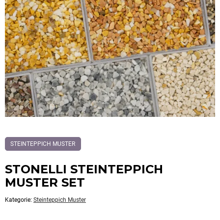
Dieses
STEINTEPPICH MUSTER
Produkt
ist
Kategorisiert
STONELLI STEINTEPPICH
als:
Steinteppich
MUSTER SET
Muster
Kategorie:
Steinteppich Muster