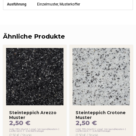
Ausführung
Einzelmuster, Musterkoffer
Ähnliche Produkte
Steinteppich Arezzo
Steinteppich Crotone
Muster
Muster
2,50
€
2,50
€
inkl. 19% MwSt
zzgl. Versandkosten
inkl. 19% MwSt
zzgl. Versandkosten
Lieferzeit: 1 - 2 Arbeitstage
Lieferzeit: 1 - 2 Arbeitstage
(2,50 € / Stück)
(2,50 € / Stück)