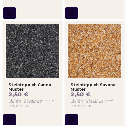
Steinteppich Cuneo
Steinteppich Savona
Muster
Muster
2,50
€
2,50
€
inkl. 19% MwSt
zzgl. Versandkosten
inkl. 19% MwSt
zzgl. Versandkosten
Lieferzeit: 1 - 2 Arbeitstage
Lieferzeit: 1 - 2 Arbeitstage
(2,50 € / Stück)
(2,50 € / Stück)